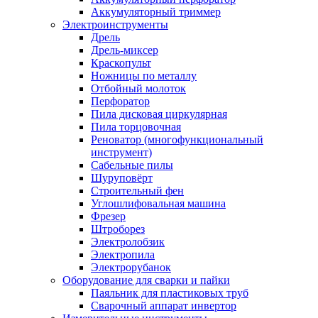
Аккумуляторный триммер
Электроинструменты
Дрель
Дрель-миксер
Краскопульт
Ножницы по металлу
Отбойный молоток
Перфоратор
Пила дисковая циркулярная
Пила торцовочная
Реноватор (многофункциональный
инструмент)
Сабельные пилы
Шуруповёрт
Строительный фен
Углошлифовальная машина
Фрезер
Штроборез
Электролобзик
Электропила
Электрорубанок
Оборудование для сварки и пайки
Паяльник для пластиковых труб
Сварочный аппарат инвертор