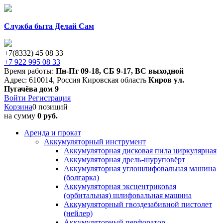
Служба быта Делай Сам
+7(8332) 45 08 33
+7 922 995 08 33
Время работы:
Пн-Пт 09-18
,
СБ 9-17
,
ВС выходной
Адрес:
610014
,
Россия
Кировская область
Киров
ул.
Пугачёва дом 9
Войти
Регистрация
Корзина
0 позиций
на сумму
0 руб.
Аренда и прокат
Аккумуляторный инструмент
Аккумуляторная дисковая пила циркулярная
Аккумуляторная дрель-шуруповёрт
Аккумуляторная углошлифовальная машина
(болгарка)
Аккумуляторная эксцентриковая
(орбитальная) шлифовальная машина
Аккумуляторный гвоздезабивной пистолет
(нейлер)
Аккумуляторный перфоратор