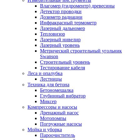
Измерительные инструменты
Влагомер (гидроментр) древесины
Детектор проводки
Дозиметр радиации
Инфракрасный термометр
Лазерный дальномер
Тепловизор
Лазерный нивелир
Лазерный уровень
Метрический строительный угольник
Swanson
Строительный уровень
Тестирование кабеля
Леса и опалубка
Лестницы
Техника для бетона
Бетономешалка
Глубинный вибратор
Миксер
Компрессоры и насосы
Дренажный насос
Мотопомпы
Погружные насосы
Мойка и уборка
Пароочиститель