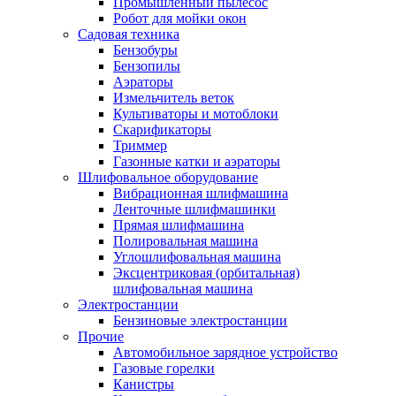
Промышленный пылесос
Робот для мойки окон
Садовая техника
Бензобуры
Бензопилы
Аэраторы
Измельчитель веток
Культиваторы и мотоблоки
Скарификаторы
Триммер
Газонные катки и аэраторы
Шлифовальное оборудование
Вибрационная шлифмашина
Ленточные шлифмашинки
Прямая шлифмашина
Полировальная машина
Углошлифовальная машина
Эксцентриковая (орбитальная)
шлифовальная машина
Электростанции
Бензиновые электростанции
Прочие
Автомобильное зарядное устройство
Газовые горелки
Канистры