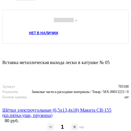
(0)
НЕТ В НАЛИЧИИ
Вставка металлическая выхода лески в катушке № 05
Артикул
705108
Реквизиты
Запасные части и расходные материалы / Товар / MX-00013223 / 0
Базовая единица
шт
Щётки электроугольные (6,5х13,4х18) Макита CB-155
(кр.пятка-уши, пружина)
80 руб.
пар