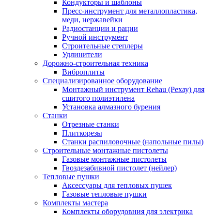
Кондукторы и шаблоны
Пресс-инструмент для металлопластика,
меди, нержавейки
Радиостанции и рации
Ручной инструмент
Строительные степлеры
Удлинители
Дорожно-строительная техника
Виброплиты
Специализированное оборудование
Монтажный инструмент Rehau (Рехау) для
сшитого полиэтилена
Установка алмазного бурения
Станки
Отрезные станки
Плиткорезы
Станки распиловочные (напольные пилы)
Строительные монтажные пистолеты
Газовые монтажные пистолеты
Гвоздезабивной пистолет (нейлер)
Тепловые пушки
Аксессуары для тепловых пушек
Газовые тепловые пушки
Комплекты мастера
Комплекты оборудовния для электрика