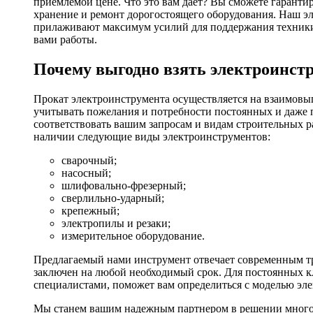
приемлемой цене. Что это вам дает? Вы сможете гаранти
хранение и ремонт дорогостоящего оборудования. Наш эл
прилаживают максимум усилий для поддержания техники в
вами работы.
Почему выгодно взять электроинстр
Прокат электроинструмента осуществляется на взаимовы
учитывать пожелания и потребности постоянных и даже 
соответствовать вашим запросам и видам строительных р
наличии следующие виды электроинструментов:
сварочный;
насосный;
шлифовально-фрезерный;
сверлильно-ударный;
крепежный;
электропилы и резаки;
измерительное оборудование.
Предлагаемый нами инструмент отвечает современным тр
заключен на любой необходимый срок. Для постоянных кл
специалистами, поможет вам определиться с моделью эл
Мы станем вашим надежным партнером в решении многоч