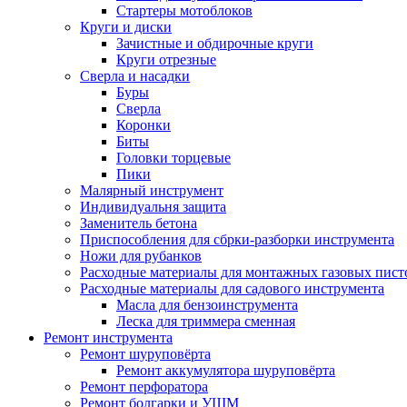
Стартеры мотоблоков
Круги и диски
Зачистные и обдирочные круги
Круги отрезные
Сверла и насадки
Буры
Сверла
Коронки
Биты
Головки торцевые
Пики
Малярный инструмент
Индивидуальня защита
Заменитель бетона
Приспособления для сбрки-разборки инструмента
Ножи для рубанков
Расходные материалы для монтажных газовых пист
Расходные материалы для садового инструмента
Масла для бензоинструмента
Леска для триммера сменная
Ремонт инструмента
Ремонт шуруповёрта
Ремонт аккумулятора шуруповёрта
Ремонт перфоратора
Ремонт болгарки и УШМ