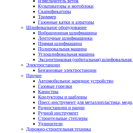
Измельчитель веток
Культиваторы и мотоблоки
Скарификаторы
Триммер
Газонные катки и аэраторы
Шлифовальное оборудование
Вибрационная шлифмашина
Ленточные шлифмашинки
Прямая шлифмашина
Полировальная машина
Углошлифовальная машина
Эксцентриковая (орбитальная) шлифовальная
Электростанции
Бензиновые электростанции
Прочие
Автомобильное зарядное устройство
Газовые горелки
Канистры
Кондукторы и шаблоны
Пресс-инструмент для металлопластика, меди
Радиостанции и рации
Ручной инструмент
Строительные степлеры
Удлинители
Дорожно-строительная техника