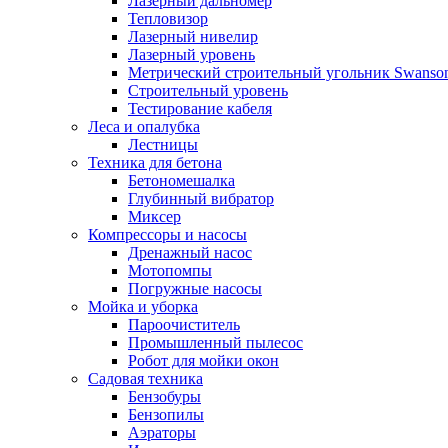
Лазерный дальномер
Тепловизор
Лазерный нивелир
Лазерный уровень
Метрический строительный угольник Swanso
Строительный уровень
Тестирование кабеля
Леса и опалубка
Лестницы
Техника для бетона
Бетономешалка
Глубинный вибратор
Миксер
Компрессоры и насосы
Дренажный насос
Мотопомпы
Погружные насосы
Мойка и уборка
Пароочиститель
Промышленный пылесос
Робот для мойки окон
Садовая техника
Бензобуры
Бензопилы
Аэраторы