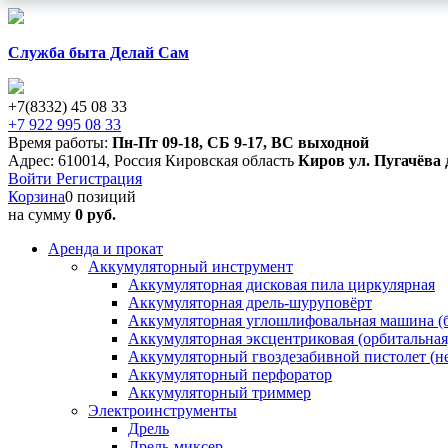
Служба быта Делай Сам
+7(8332) 45 08 33
+7 922 995 08 33
Время работы:
Пн-Пт 09-18
,
СБ 9-17
,
ВС выходной
Адрес:
610014
,
Россия
Кировская область
Киров
ул. Пугачёва 
Войти
Регистрация
Корзина
0 позиций
на сумму
0 руб.
Аренда и прокат
Аккумуляторный инструмент
Аккумуляторная дисковая пила циркулярная
Аккумуляторная дрель-шуруповёрт
Аккумуляторная углошлифовальная машина (б
Аккумуляторная эксцентриковая (орбитальна
Аккумуляторный гвоздезабивной пистолет (н
Аккумуляторный перфоратор
Аккумуляторный триммер
Электроинструменты
Дрель
Дрель-миксер