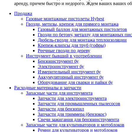
аренду, причем быстро и недорого. Ждем ваших ваших о
Продажа
Газовые монтажные пистолеты Hybest
Гвозди, метизы, крепеж для прямого монтажа
Газовый баллон для монтажных пистолетов
Гвозди по бетону, металлу для монтажных пи
Дюбель-гвозди для монтажа теплоизоляции
Крепеж-клипсы для труб (гофры)
Реечные гвозди по дереву
Инструмент бывший в употреблении
Бензоинструмент бу
Электроинструмент бу
Измерительный инструмент бу
Аккумуляторный инструмент бу
Оборудование для сварки и пайки бу
Расходные материалы и запчасти
Запасные части для инструмента
Запчасти для электроинструмента
Запчасти для промышленных пылесосов
Запчасти для бензопил
Запчасти для триммера (бензокос)
Свечи зажигания для бензоинструмента
Запасные части для культиваторов и мотоблоков
Ремни для культиваторов и мотоблоков