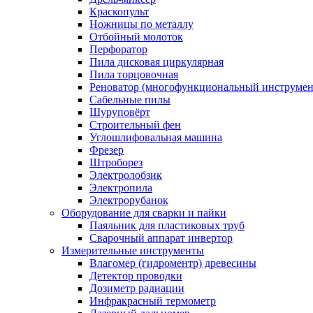
Краскопульт
Ножницы по металлу
Отбойный молоток
Перфоратор
Пила дисковая циркулярная
Пила торцовочная
Реноватор (многофункциональный инструмен
Сабельные пилы
Шуруповёрт
Строительный фен
Углошлифовальная машина
Фрезер
Штроборез
Электролобзик
Электропила
Электрорубанок
Оборудование для сварки и пайки
Паяльник для пластиковых труб
Сварочный аппарат инвертор
Измерительные инструменты
Влагомер (гидроментр) древесины
Детектор проводки
Дозиметр радиации
Инфракрасный термометр