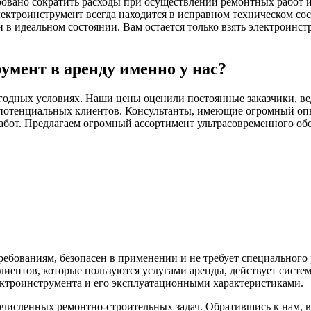
ровано сократить расходы при осуществлении ремонтных работ и 
ектроинструмент всегда находится в исправном техническом со
 идеальном состоянии. Вам остается только взять электроинстр
умент в аренду именно у нас?
годных условиях. Наши цены оценили постоянные заказчики, ве
потенциальных клиентов. Консультанты, имеющие огромный опыт
абот. Предлагаем огромный ассортимент ультрасовременного обо
ебованиям, безопасен в применении и не требует специального
иентов, которые пользуются услугами аренды, действует систе
ектроинструмента и его эксплуатационными характеристиками.
исленных ремонтно-строительных задач. Обратившись к нам, 