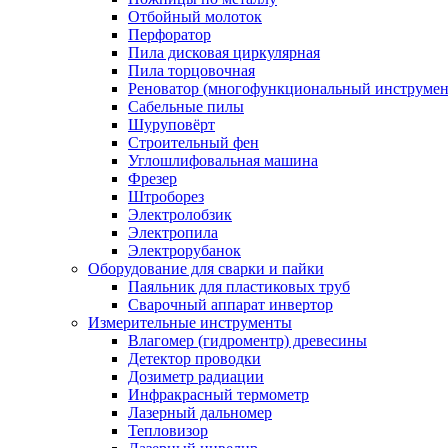
Отбойный молоток
Перфоратор
Пила дисковая циркулярная
Пила торцовочная
Реноватор (многофункциональный инструмен
Сабельные пилы
Шуруповёрт
Строительный фен
Углошлифовальная машина
Фрезер
Штроборез
Электролобзик
Электропила
Электрорубанок
Оборудование для сварки и пайки
Паяльник для пластиковых труб
Сварочный аппарат инвертор
Измерительные инструменты
Влагомер (гидроментр) древесины
Детектор проводки
Дозиметр радиации
Инфракрасный термометр
Лазерный дальномер
Тепловизор