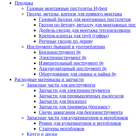
Продажа
Газовые монтажные пистолеты Hybest
Гвозди, метизы, крепеж для прямого монтажа
Газовый баллон для монтажных пистолетов
Гвозди по бетону, металлу для монтажных пи
Дюбель-гвозди для монтажа теплоизоляции
Крепеж-клипсы для труб (гофры)
Реечные гвозди по дереву
Инструмент бывший в употреблении
Бензоинструмент бу
Электроинструмент бу
Измерительный инструмент бу
Аккумуляторный инструмент бу
Оборудование для сварки и пайки бу
Расходные материалы и запчасти
Запасные части для инструмента
Запчасти для электроинструмента
Запчасти для промышленных пылесосов
Запчасти для бензопил
Запчасти для триммера (бензокос)
Свечи зажигания для бензоинструмента
Запасные части для культиваторов и мотоблоков
Ремни для культиваторов и мотоблоков
Стартеры мотоблоков
Круги и диски