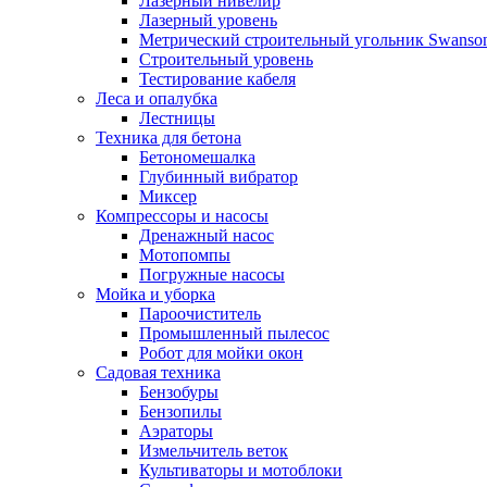
Лазерный нивелир
Лазерный уровень
Метрический строительный угольник Swanso
Строительный уровень
Тестирование кабеля
Леса и опалубка
Лестницы
Техника для бетона
Бетономешалка
Глубинный вибратор
Миксер
Компрессоры и насосы
Дренажный насос
Мотопомпы
Погружные насосы
Мойка и уборка
Пароочиститель
Промышленный пылесос
Робот для мойки окон
Садовая техника
Бензобуры
Бензопилы
Аэраторы
Измельчитель веток
Культиваторы и мотоблоки