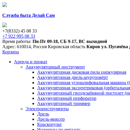
Служба быта Делай Сам
+7(8332) 45 08 33
+7 922 995 08 33
Время работы:
Пн-Пт 09-18
,
СБ 9-17
,
ВС выходной
Адрес:
610014
,
Россия
Кировская область
Киров
ул. Пугачёва 
Корзина
Аренда и прокат
Аккумуляторный инструмент
Аккумуляторная дисковая пила циркулярная
Аккумуляторная дрель-шуруповёрт
Аккумуляторная углошлифовальная машина (б
Аккумуляторная эксцентриковая (орбитальна
Аккумуляторный гвоздезабивной пистолет (н
Аккумуляторный перфоратор
Аккумуляторный триммер
Электроинструменты
Дрель
Дрель-миксер
Краскопульт
Ножницы по металлу