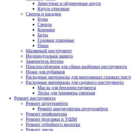
Зачистные и обдирочные круги
Круги отрезные
Сверла и насадки
Буры
Сверла
Коронки
Биты
Головки торцевые
Пики
Малярный инструмент
Индивидуальня защита
Заменитель бетона
Приспособления для сбрки-разборки инструмента
Ножи для рубанков
Расходные материалы для монтажных газовых пист
Расходные материалы для садового инструмента
Масла для бензоинструмента
Леска для триммера сменная
Ремонт инструмента
Ремонт шуруповёрта
Ремонт аккумулятора шуруповёрта
Ремонт перфоратора
Ремонт болгарки и УШМ
Ремонт отбойного молотка
Ремонт дрели