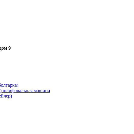
дом 9
олгарка)
я) шлифовальная машина
ейлер)