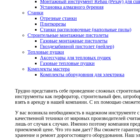
Монтажный инструмент Rehau (Рехау) для сш
Установка алмазного бурения
Станки
Отрезные станки
Плиткорезы
Станки распиловочные (напольные пилы)
Строительные монтажные пистолеты
Газовые монтажные пистолеты
Гвоздезабивной пистолет (нейлер)
Тепловые пушки
Аксессуары для тепловых пушек
Газовые тепловые пушки
Комплекты мастера
Комплекты оборудовния для электрика
Трудно представить себе проведение сложных строитель
инструменты как перфоратор, строительный фен, штробор
взять в аренду в нашей компании. С их помощью сможете
У вас возникла необходимость в надежном инструменте 
качественной техники от мировых производителей считае
лишь от случая к случаю. Именно поэтому компания пред
приемлемой цене. Что это вам дает? Вы сможете гаранти
хранение и ремонт дорогостоящего оборудования. Наш эл