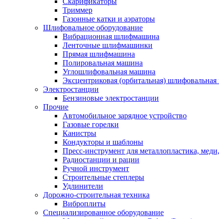
Скарификаторы
Триммер
Газонные катки и аэраторы
Шлифовальное оборудование
Вибрационная шлифмашина
Ленточные шлифмашинки
Прямая шлифмашина
Полировальная машина
Углошлифовальная машина
Эксцентриковая (орбитальная) шлифовальная
Электростанции
Бензиновые электростанции
Прочие
Автомобильное зарядное устройство
Газовые горелки
Канистры
Кондукторы и шаблоны
Пресс-инструмент для металлопластика, меди
Радиостанции и рации
Ручной инструмент
Строительные степлеры
Удлинители
Дорожно-строительная техника
Виброплиты
Специализированное оборудование