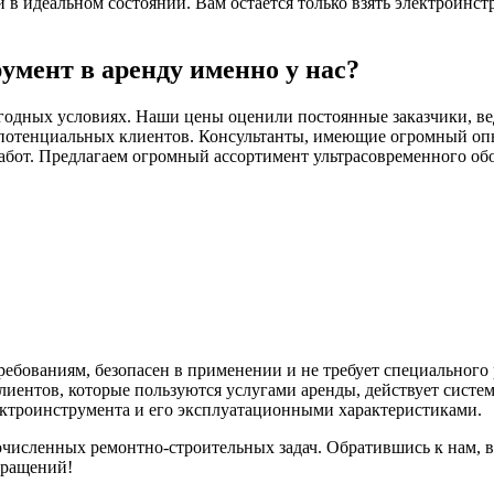
 идеальном состоянии. Вам остается только взять электроинстр
умент в аренду именно у нас?
годных условиях. Наши цены оценили постоянные заказчики, ве
потенциальных клиентов. Консультанты, имеющие огромный опыт
абот. Предлагаем огромный ассортимент ультрасовременного обо
ебованиям, безопасен в применении и не требует специального
иентов, которые пользуются услугами аренды, действует систе
ектроинструмента и его эксплуатационными характеристиками.
исленных ремонтно-строительных задач. Обратившись к нам, 
бращений!