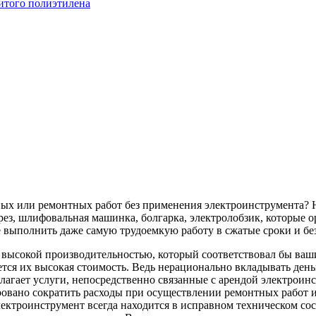
итого полиэтилена
ных или ремонтных работ без применения электроинструмента? 
ез, шлифовальная машинка, болгарка, электролобзик, которые о
 выполнить даже самую трудоемкую работу в сжатые сроки и бе
с высокой производительностью, который соответствовал бы в
тся их высокая стоимость. Ведь нерационально вкладывать деньг
лагает услуги, непосредственно связанные с арендой электроин
ровано сократить расходы при осуществлении ремонтных работ и 
ектроинструмент всегда находится в исправном техническом со