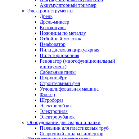
Аккумуляторный триммер
Электроинструменты
Дрель
Дрель-миксер
Краскопульт
Ножницы по металлу
Отбойный молоток
Перфоратор
Пила дисковая циркулярная
Пила торцовочная
Реноватор (многофункциональный
инструмент)
Сабельные пилы
Шуруповёрт
Строительный фен
Углошлифовальная машина
Фрезер
Штроборез
Электролобзик
Электропила
Электрорубанок
Оборудование для сварки и пайки
Паяльник для пластиковых труб
Сварочный аппарат инвертор