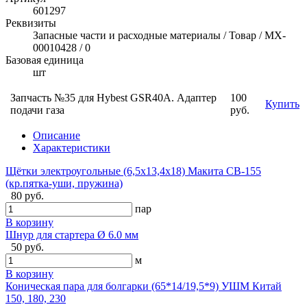
601297
Реквизиты
Запасные части и расходные материалы / Товар / MX-
00010428 / 0
Базовая единица
шт
Запчасть №35 для Hybest GSR40A. Адаптер
100
Купить
подачи газа
руб.
Описание
Характеристики
Щётки электроугольные (6,5х13,4х18) Макита CB-155
(кр.пятка-уши, пружина)
80 руб.
пар
В корзину
Шнур для стартера Ø 6.0 мм
50 руб.
м
В корзину
Коническая пара для болгарки (65*14/19,5*9) УШМ Китай
150, 180, 230