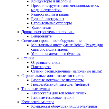
Кондукторы и шаблоны
Пресс-инструмент для металлопластика,
меди, нержавейки
Радиостанции и рации
Ручной инструмент
Строительные степлеры
Удлинители
Дорожно-строительная техника
Виброплиты
Специализированное оборудование
Монтажный инструмент Rehau (Рехау) для
сшитого полиэтилена
Установка алмазного бурения
Станки
Отрезные станки
Плиткорезы
Станки распиловочные (напольные пилы)
Строительные монтажные пистолеты
Газовые монтажные пистолеты
Гвоздезабивной пистолет (нейлер)
Тепловые пушки
Аксессуары для тепловых пушек
Газовые тепловые пушки
Комплекты мастера
Комплекты оборудовния для электрика