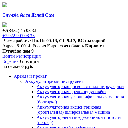
Служба быта Делай Сам
+7(8332) 45 08 33
+7 922 995 08 33
Время работы:
Пн-Пт 09-18
,
СБ 9-17
,
ВС выходной
Адрес:
610014
,
Россия
Кировская область
Киров
ул.
Пугачёва дом 9
Войти
Регистрация
Корзина
0 позиций
на сумму
0 руб.
Аренда и прокат
Аккумуляторный инструмент
Аккумуляторная дисковая пила циркулярная
Аккумуляторная дрель-шуруповёрт
Аккумуляторная углошлифовальная машина
(болгарка)
Аккумуляторная эксцентриковая
(орбитальная) шлифовальная машина
Аккумуляторный гвоздезабивной пистолет
(нейлер)
Аккумуляторный перфоратор