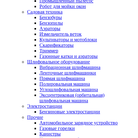
Промышленный пылесос
Робот для мойки окон
Садовая техника
Бензобуры
Бензопилы
Аэраторы
Измельчитель веток
Культиваторы и мотоблоки
Скарификаторы
Триммер
Газонные катки и аэраторы
Шлифовальное оборудование
Вибрационная шлифмашина
Ленточные шлифмашинки
Прямая шлифмашина
Полировальная машина
Углошлифовальная машина
Эксцентриковая (орбитальная)
шлифовальная машина
Электростанции
Бензиновые электростанции
Прочие
Автомобильное зарядное устройство
Газовые горелки
Канистры