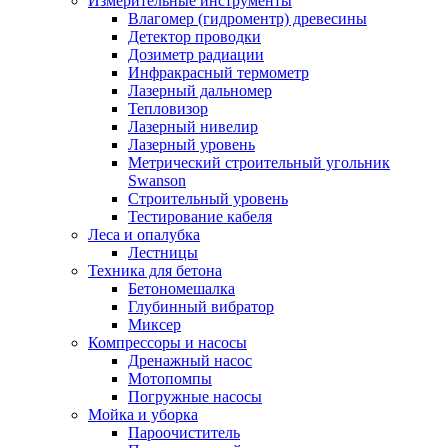
Измерительные инструменты
Влагомер (гидроментр) древесины
Детектор проводки
Дозиметр радиации
Инфракрасный термометр
Лазерный дальномер
Тепловизор
Лазерный нивелир
Лазерный уровень
Метрический строительный угольник
Swanson
Строительный уровень
Тестирование кабеля
Леса и опалубка
Лестницы
Техника для бетона
Бетономешалка
Глубинный вибратор
Миксер
Компрессоры и насосы
Дренажный насос
Мотопомпы
Погружные насосы
Мойка и уборка
Пароочиститель