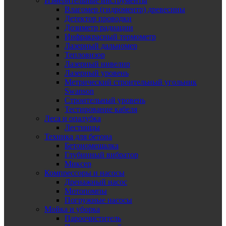
Измерительные инструменты
Влагомер (гидроментр) древесины
Детектор проводки
Дозиметр радиации
Инфракрасный термометр
Лазерный дальномер
Тепловизор
Лазерный нивелир
Лазерный уровень
Метрический строительный угольник
Swanson
Строительный уровень
Тестирование кабеля
Леса и опалубка
Лестницы
Техника для бетона
Бетономешалка
Глубинный вибратор
Миксер
Компрессоры и насосы
Дренажный насос
Мотопомпы
Погружные насосы
Мойка и уборка
Пароочиститель