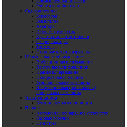
Промышленный пылесос
Робот для мойки окон
Садовая техника
Бензобуры
Бензопилы
Аэраторы
Измельчитель веток
Культиваторы и мотоблоки
Скарификаторы
Триммер
Газонные катки и аэраторы
Шлифовальное оборудование
Вибрационная шлифмашина
Ленточные шлифмашинки
Прямая шлифмашина
Полировальная машина
Углошлифовальная машина
Эксцентриковая (орбитальная)
шлифовальная машина
Электростанции
Бензиновые электростанции
Прочие
Автомобильное зарядное устройство
Газовые горелки
Канистры