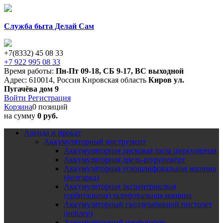
Служба быта Делай Сам
+7(8332) 45 08 33
+7 922 995 08 33
Время работы:
Пн-Пт 09-18
,
СБ 9-17
,
ВС выходной
Адрес:
610014
,
Россия
Кировская область
Киров
ул.
Пугачёва дом 9
Войти
Регистрация
Корзина
0 позиций
на сумму
0 руб.
Аренда и прокат
Аккумуляторный инструмент
Аккумуляторная дисковая пила циркулярная
Аккумуляторная дрель-шуруповёрт
Аккумуляторная углошлифовальная машина
(болгарка)
Аккумуляторная эксцентриковая
(орбитальная) шлифовальная машина
Аккумуляторный гвоздезабивной пистолет
(нейлер)
Аккумуляторный перфоратор