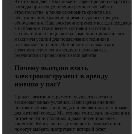
Что это вам дает? Вы сможете гарантировано сократить
расходы при осуществлении ремонтных работ и
строительстве, а также сэкономить средства на
обслуживание, хранение и ремонт дорогостоящего
оборудования. Наш электроинструмент всегда находится
в исправном техническом состоянии и готов к
эксплуатации. Специалисты компании прилаживают
максимум усилий для поддержания техники в
идеальном состоянии. Вам остается только взять
электроинструмент в аренду, и наслаждаться
результатами проделанной вами работы.
Почему выгодно взять
электроинструмент в аренду
именно у нас?
Прокат электроинструмента осуществляется на
взаимовыгодных условиях. Наши цены оценили
постоянные заказчики, ведь они являются доступными
для жителей города. Мы готовы учитывать пожелания и
потребности постоянных и даже потенциальных
клиентов. Консультанты, имеющие огромный опыт,
помогут выбрать инструмент, который будет