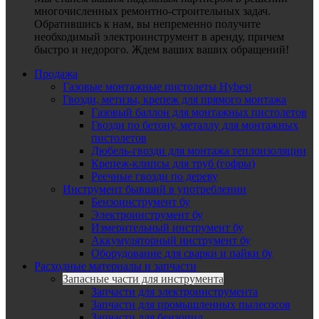
многочисленных ремонтно-строительных задач.
Обратившись к нам, вы непременно получите
необходимый электроинструмент в аренду, причем
быстро и недорого. Ждем ваших ваших обращений!
Продажа
Газовые монтажные пистолеты Hybest
Гвозди, метизы, крепеж для прямого монтажа
Газовый баллон для монтажных пистолетов
Гвозди по бетону, металлу для монтажных
пистолетов
Дюбель-гвозди для монтажа теплоизоляции
Крепеж-клипсы для труб (гофры)
Реечные гвозди по дереву
Инструмент бывший в употреблении
Бензоинструмент бу
Электроинструмент бу
Измерительный инструмент бу
Аккумуляторный инструмент бу
Оборудование для сварки и пайки бу
Расходные материалы и запчасти
Запасные части для инструмента
Запчасти для электроинструмента
Запчасти для промышленных пылесосов
Запчасти для бензопил