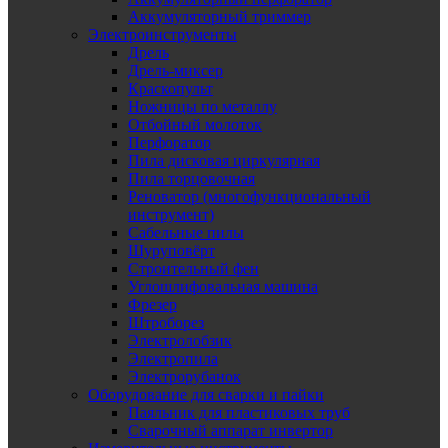
Аккумуляторный триммер
Электроинструменты
Дрель
Дрель-миксер
Краскопульт
Ножницы по металлу
Отбойный молоток
Перфоратор
Пила дисковая циркулярная
Пила торцовочная
Реноватор (многофункциональный
инструмент)
Сабельные пилы
Шуруповёрт
Строительный фен
Углошлифовальная машина
Фрезер
Штроборез
Электролобзик
Электропила
Электрорубанок
Оборудование для сварки и пайки
Паяльник для пластиковых труб
Сварочный аппарат инвертор