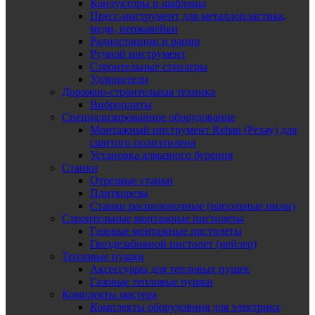
Кондукторы и шаблоны
Пресс-инструмент для металлопластика,
меди, нержавейки
Радиостанции и рации
Ручной инструмент
Строительные степлеры
Удлинители
Дорожно-строительная техника
Виброплиты
Специализированное оборудование
Монтажный инструмент Rehau (Рехау) для
сшитого полиэтилена
Установка алмазного бурения
Станки
Отрезные станки
Плиткорезы
Станки распиловочные (напольные пилы)
Строительные монтажные пистолеты
Газовые монтажные пистолеты
Гвоздезабивной пистолет (нейлер)
Тепловые пушки
Аксессуары для тепловых пушек
Газовые тепловые пушки
Комплекты мастера
Комплекты оборудовния для электрика