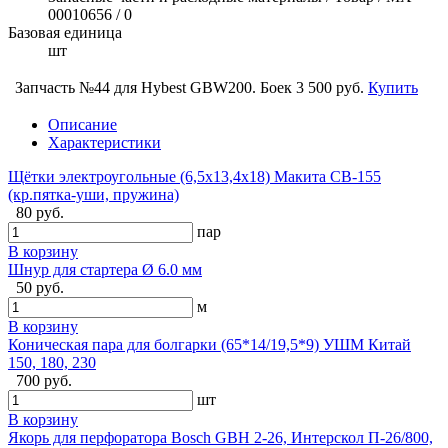
00010656 / 0
Базовая единица
шт
Запчасть №44 для Hybest GBW200. Боек
3 500 руб.
Купить
Описание
Характеристики
Щётки электроугольные (6,5х13,4х18) Макита CB-155
(кр.пятка-уши, пружина)
80 руб.
пар
В корзину
Шнур для стартера Ø 6.0 мм
50 руб.
м
В корзину
Коническая пара для болгарки (65*14/19,5*9) УШМ Китай
150, 180, 230
700 руб.
шт
В корзину
Якорь для перфоратора Bosch GBH 2-26, Интерскол П-26/800,