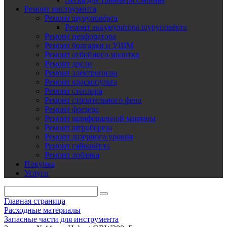
Ремонт инструмента
Ремонт шуруповёрта
Ремонт аккумулятора шуруповёрта
Ремонт перфоратора
Ремонт болгарки и УШМ
Ремонт отбойного молотка
Ремонт дрели
Ремонт электропилы
Ремонт краскопульта
Ремонт степлера
Ремонт строительного фена
Ремонт фрезера
Ремонт шлифовальной машины
Ремонт штробореза
Ремонт лазерного уровня
Ремонт гайковёрта
Ремонт лобзика
Покупка
Услуги
Главная страница
Расходные материалы
Запасные части для инструмента