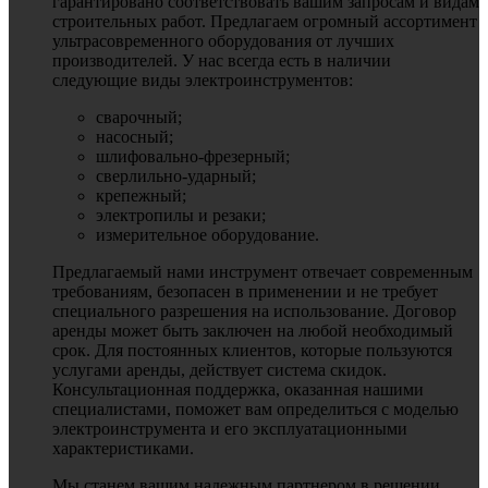
гарантировано соответствовать вашим запросам и видам
строительных работ. Предлагаем огромный ассортимент
ультрасовременного оборудования от лучших
производителей. У нас всегда есть в наличии
следующие виды электроинструментов:
сварочный;
насосный;
шлифовально-фрезерный;
сверлильно-ударный;
крепежный;
электропилы и резаки;
измерительное оборудование.
Предлагаемый нами инструмент отвечает современным
требованиям, безопасен в применении и не требует
специального разрешения на использование. Договор
аренды может быть заключен на любой необходимый
срок. Для постоянных клиентов, которые пользуются
услугами аренды, действует система скидок.
Консультационная поддержка, оказанная нашими
специалистами, поможет вам определиться с моделью
электроинструмента и его эксплуатационными
характеристиками.
Мы станем вашим надежным партнером в решении