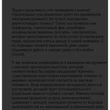
Трудно представить себе проведение сложных
строительных или ремонтных работ без применения
электроинструмента? Не хотите приобретать
дорогостоящую технику? Такие инструменты как
перфоратор, строительный фен, штроборез,
шлифовальная машинка, болгарка, электролобзик,
которые ориентированы на облегчение человеческого
труда, предлагаем взять в аренду в нашей компании. С
их помощью сможете выполнить даже самую
трудоемкую работу в сжатые сроки и без особых
усилий.
У вас возникла необходимость в надежном инструменте
с высокой производительностью, который
соответствовал бы вашим ожиданиям? Конечно,
существенным недостатком качественной техники от
мировых производителей считается их высокая
стоимость. Ведь нерационально вкладывать деньги в
инструмент, который будет использоваться его
владельцем лишь от случая к случаю. Именно поэтому
компания предлагает услуги, непосредственно
связанные с арендой электроинструмента от ведущих
производителей по обоснованной и приемлемой цене.