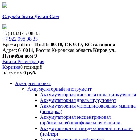
Служба быта Делай Сам
+7(8332) 45 08 33
+7 922 995 08 33
Время работы:
Пн-Пт 09-18
,
СБ 9-17
,
ВС выходной
Адрес:
610014
,
Россия
Кировская область
Киров
ул.
Пугачёва дом 9
Войти
Регистрация
Корзина
0 позиций
на сумму
0 руб.
Аренда и прокат
Аккумуляторный инструмент
Аккумуляторная дисковая пила циркулярная
Аккумуляторная дрель-шуруповёрт
Аккумуляторная углошлифовальная машина
(болгарка)
Аккумуляторная эксцентриковая
(орбитальная) шлифовальная машина
Аккумуляторный гвоздезабивной пистолет
(нейлер)
Аккумуляторный перфоратор