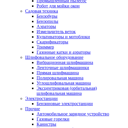
Промышленный пылесос
Робот для мойки окон
Садовая техника
Бензобуры
Бензопилы
Аэраторы
Измельчитель веток
Культиваторы и мотоблоки
Скарификаторы
Триммер
Газонные катки и аэраторы
Шлифовальное оборудование
Вибрационная шлифмашина
Ленточные шлифмашинки
Прямая шлифмашина
Полировальная машина
Углошлифовальная машина
Эксцентриковая (орбитальная)
шлифовальная машина
Электростанции
Бензиновые электростанции
Прочие
Автомобильное зарядное устройство
Газовые горелки
Канистры