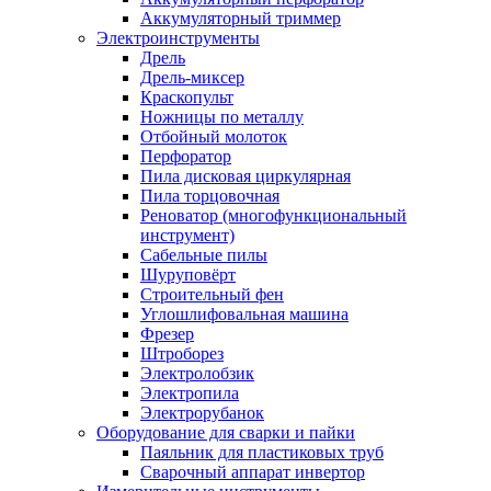
Аккумуляторный триммер
Электроинструменты
Дрель
Дрель-миксер
Краскопульт
Ножницы по металлу
Отбойный молоток
Перфоратор
Пила дисковая циркулярная
Пила торцовочная
Реноватор (многофункциональный
инструмент)
Сабельные пилы
Шуруповёрт
Строительный фен
Углошлифовальная машина
Фрезер
Штроборез
Электролобзик
Электропила
Электрорубанок
Оборудование для сварки и пайки
Паяльник для пластиковых труб
Сварочный аппарат инвертор