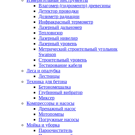
Измерительные инструменты
Влагомер (гидроментр) древесины
Детектор проводки
Дозиметр радиации
Инфракрасный термометр
Лазерный дальномер
Тепловизор
Лазерный нивелир
Лазерный уровень
Метрический строительный угольник
Swanson
Строительный уровень
Тестирование кабеля
Леса и опалубка
Лестницы
Техника для бетона
Бетономешалка
Глубинный вибратор
Миксер
Компрессоры и насосы
Дренажный насос
Мотопомпы
Погружные насосы
Мойка и уборка
Пароочиститель