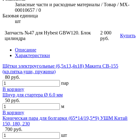
Запасные части и расходные материалы / Товар / MX-
00010657 / 0
Базовая единица
шт
Запчасть №47 для Hybest GBW120. Блок
2 000
Купить
цилиндра
руб.
Описание
Характеристики
Щётки электроугольные (6,5х13,4х18) Макита CB-155
(кр.пятка-уши, пружина)
80 руб.
пар
В корзину
Шнур для стартера Ø 6.0 мм
50 руб.
м
В корзину
Коническая пара для болгарки (65*14/19,5*9) УШМ Китай
150, 180, 230
700 руб.
шт