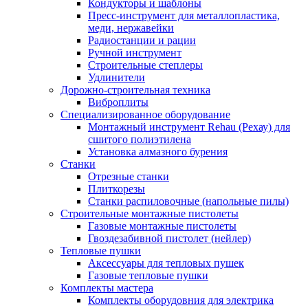
Кондукторы и шаблоны
Пресс-инструмент для металлопластика,
меди, нержавейки
Радиостанции и рации
Ручной инструмент
Строительные степлеры
Удлинители
Дорожно-строительная техника
Виброплиты
Специализированное оборудование
Монтажный инструмент Rehau (Рехау) для
сшитого полиэтилена
Установка алмазного бурения
Станки
Отрезные станки
Плиткорезы
Станки распиловочные (напольные пилы)
Строительные монтажные пистолеты
Газовые монтажные пистолеты
Гвоздезабивной пистолет (нейлер)
Тепловые пушки
Аксессуары для тепловых пушек
Газовые тепловые пушки
Комплекты мастера
Комплекты оборудовния для электрика