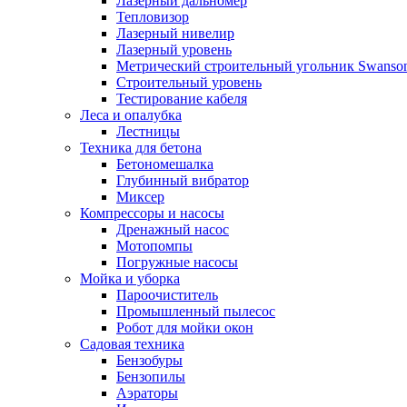
Лазерный дальномер
Тепловизор
Лазерный нивелир
Лазерный уровень
Метрический строительный угольник Swanso
Строительный уровень
Тестирование кабеля
Леса и опалубка
Лестницы
Техника для бетона
Бетономешалка
Глубинный вибратор
Миксер
Компрессоры и насосы
Дренажный насос
Мотопомпы
Погружные насосы
Мойка и уборка
Пароочиститель
Промышленный пылесос
Робот для мойки окон
Садовая техника
Бензобуры
Бензопилы
Аэраторы