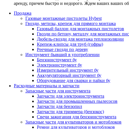
аренду, причем быстро и недорого. Ждем ваших ваших о
Продажа
Газовые монтажные пистолеты Hybest
Гвозди, метизы, крепеж для прямого монтажа
Газовый баллон для монтажных пистолетов
Гвозди по бетону, металлу для монтажных пи
Дюбель-гвозди для монтажа теплоизоляции
Крепеж-клипсы для труб (гофры)
Реечные гвозди по дереву
Инструмент бывший в употреблении
Бензоинструмент бу
Электроинструмент бу
Измерительный инструмент бу
Аккумуляторный инструмент бу
Оборудование для сварки и пайки бу
Расходные материалы и запчасти
Запасные части для инструмента
Запчасти для электроинструмента
Запчасти для промышленных пылесосов
Запчасти для бензопил
Запчасти для триммера (бензокос)
Свечи зажигания для бензоинструмента
Запасные части для культиваторов и мотоблоков
Ремни для культиваторов и мотоблоков