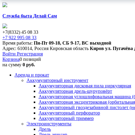
Служба быта Делай Сам
+7(8332) 45 08 33
+7 922 995 08 33
Время работы:
Пн-Пт 09-18
,
СБ 9-17
,
ВС выходной
Адрес:
610014
,
Россия
Кировская область
Киров
ул. Пугачёва 
Войти
Регистрация
Корзина
0 позиций
на сумму
0 руб.
Аренда и прокат
Аккумуляторный инструмент
Аккумуляторная дисковая пила циркулярная
Аккумуляторная дрель-шуруповёрт
Аккумуляторная углошлифовальная машина (б
Аккумуляторная эксцентриковая (орбитальна
Аккумуляторный гвоздезабивной пистолет (н
Аккумуляторный перфоратор
Аккумуляторный триммер
Электроинструменты
Дрель
Дрель-миксер