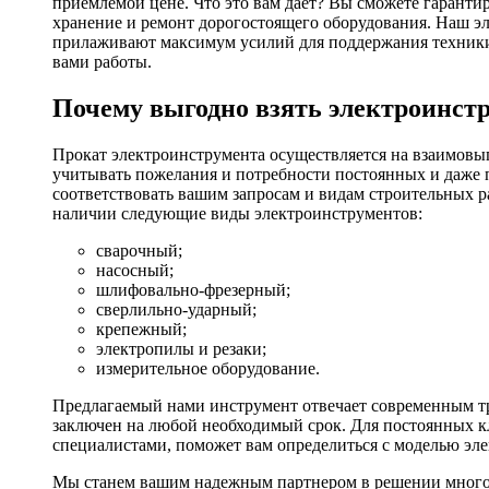
приемлемой цене. Что это вам дает? Вы сможете гаранти
хранение и ремонт дорогостоящего оборудования. Наш эл
прилаживают максимум усилий для поддержания техники в
вами работы.
Почему выгодно взять электроинстр
Прокат электроинструмента осуществляется на взаимовы
учитывать пожелания и потребности постоянных и даже 
соответствовать вашим запросам и видам строительных р
наличии следующие виды электроинструментов:
сварочный;
насосный;
шлифовально-фрезерный;
сверлильно-ударный;
крепежный;
электропилы и резаки;
измерительное оборудование.
Предлагаемый нами инструмент отвечает современным тр
заключен на любой необходимый срок. Для постоянных кл
специалистами, поможет вам определиться с моделью эл
Мы станем вашим надежным партнером в решении многоч