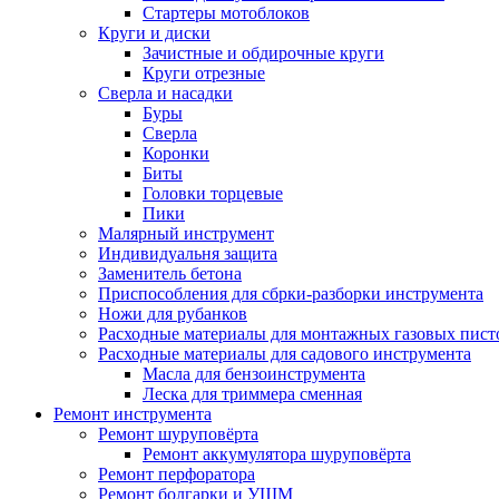
Стартеры мотоблоков
Круги и диски
Зачистные и обдирочные круги
Круги отрезные
Сверла и насадки
Буры
Сверла
Коронки
Биты
Головки торцевые
Пики
Малярный инструмент
Индивидуальня защита
Заменитель бетона
Приспособления для сбрки-разборки инструмента
Ножи для рубанков
Расходные материалы для монтажных газовых пист
Расходные материалы для садового инструмента
Масла для бензоинструмента
Леска для триммера сменная
Ремонт инструмента
Ремонт шуруповёрта
Ремонт аккумулятора шуруповёрта
Ремонт перфоратора
Ремонт болгарки и УШМ