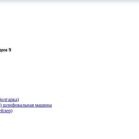
дом 9
олгарка)
я) шлифовальная машина
ейлер)