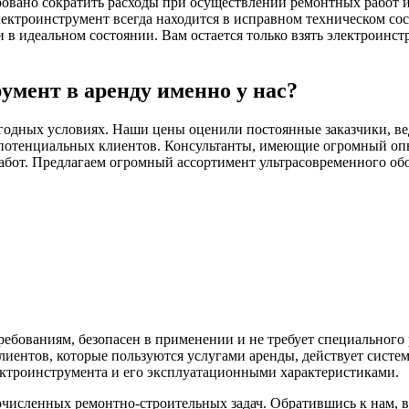
ровано сократить расходы при осуществлении ремонтных работ и 
ектроинструмент всегда находится в исправном техническом со
 идеальном состоянии. Вам остается только взять электроинстр
умент в аренду именно у нас?
годных условиях. Наши цены оценили постоянные заказчики, ве
потенциальных клиентов. Консультанты, имеющие огромный опыт
абот. Предлагаем огромный ассортимент ультрасовременного обо
ебованиям, безопасен в применении и не требует специального
иентов, которые пользуются услугами аренды, действует систе
ектроинструмента и его эксплуатационными характеристиками.
исленных ремонтно-строительных задач. Обратившись к нам, 