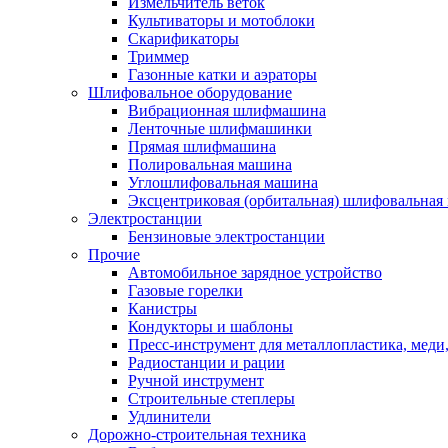
Измельчитель веток
Культиваторы и мотоблоки
Скарификаторы
Триммер
Газонные катки и аэраторы
Шлифовальное оборудование
Вибрационная шлифмашина
Ленточные шлифмашинки
Прямая шлифмашина
Полировальная машина
Углошлифовальная машина
Эксцентриковая (орбитальная) шлифовальная
Электростанции
Бензиновые электростанции
Прочие
Автомобильное зарядное устройство
Газовые горелки
Канистры
Кондукторы и шаблоны
Пресс-инструмент для металлопластика, меди
Радиостанции и рации
Ручной инструмент
Строительные степлеры
Удлинители
Дорожно-строительная техника