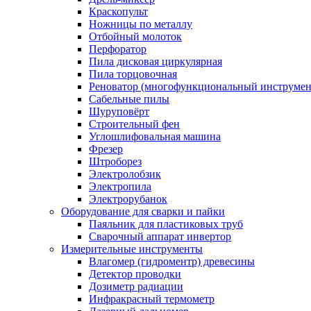
Краскопульт
Ножницы по металлу
Отбойный молоток
Перфоратор
Пила дисковая циркулярная
Пила торцовочная
Реноватор (многофункциональный инструмен
Сабельные пилы
Шуруповёрт
Строительный фен
Углошлифовальная машина
Фрезер
Штроборез
Электролобзик
Электропила
Электрорубанок
Оборудование для сварки и пайки
Паяльник для пластиковых труб
Сварочный аппарат инвертор
Измерительные инструменты
Влагомер (гидроментр) древесины
Детектор проводки
Дозиметр радиации
Инфракрасный термометр