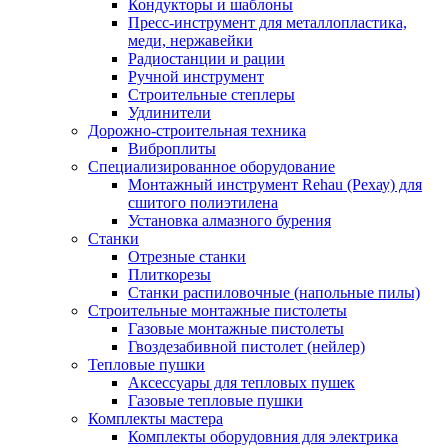
Кондукторы и шаблоны
Пресс-инструмент для металлопластика,
меди, нержавейки
Радиостанции и рации
Ручной инструмент
Строительные степлеры
Удлинители
Дорожно-строительная техника
Виброплиты
Специализированное оборудование
Монтажный инструмент Rehau (Рехау) для
сшитого полиэтилена
Установка алмазного бурения
Станки
Отрезные станки
Плиткорезы
Станки распиловочные (напольные пилы)
Строительные монтажные пистолеты
Газовые монтажные пистолеты
Гвоздезабивной пистолет (нейлер)
Тепловые пушки
Аксессуары для тепловых пушек
Газовые тепловые пушки
Комплекты мастера
Комплекты оборудовния для электрика