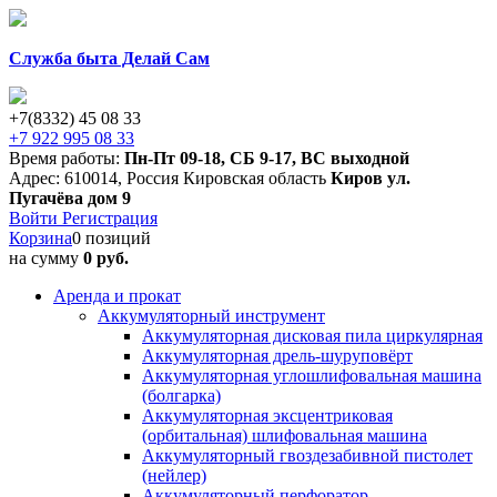
Служба быта Делай Сам
+7(8332) 45 08 33
+7 922 995 08 33
Время работы:
Пн-Пт 09-18
,
СБ 9-17
,
ВС выходной
Адрес:
610014
,
Россия
Кировская область
Киров
ул.
Пугачёва дом 9
Войти
Регистрация
Корзина
0 позиций
на сумму
0 руб.
Аренда и прокат
Аккумуляторный инструмент
Аккумуляторная дисковая пила циркулярная
Аккумуляторная дрель-шуруповёрт
Аккумуляторная углошлифовальная машина
(болгарка)
Аккумуляторная эксцентриковая
(орбитальная) шлифовальная машина
Аккумуляторный гвоздезабивной пистолет
(нейлер)
Аккумуляторный перфоратор