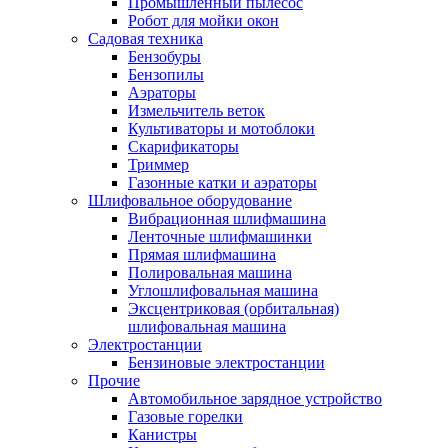
Промышленный пылесос
Робот для мойки окон
Садовая техника
Бензобуры
Бензопилы
Аэраторы
Измельчитель веток
Культиваторы и мотоблоки
Скарификаторы
Триммер
Газонные катки и аэраторы
Шлифовальное оборудование
Вибрационная шлифмашина
Ленточные шлифмашинки
Прямая шлифмашина
Полировальная машина
Углошлифовальная машина
Эксцентриковая (орбитальная)
шлифовальная машина
Электростанции
Бензиновые электростанции
Прочие
Автомобильное зарядное устройство
Газовые горелки
Канистры