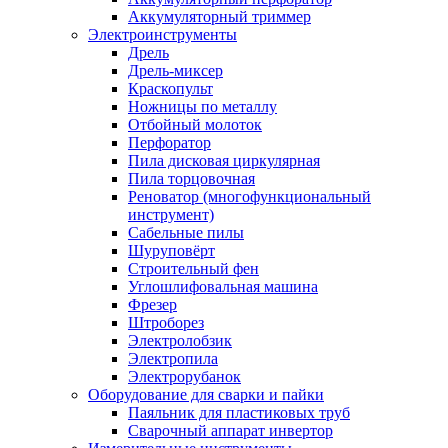
Аккумуляторный триммер
Электроинструменты
Дрель
Дрель-миксер
Краскопульт
Ножницы по металлу
Отбойный молоток
Перфоратор
Пила дисковая циркулярная
Пила торцовочная
Реноватор (многофункциональный
инструмент)
Сабельные пилы
Шуруповёрт
Строительный фен
Углошлифовальная машина
Фрезер
Штроборез
Электролобзик
Электропила
Электрорубанок
Оборудование для сварки и пайки
Паяльник для пластиковых труб
Сварочный аппарат инвертор