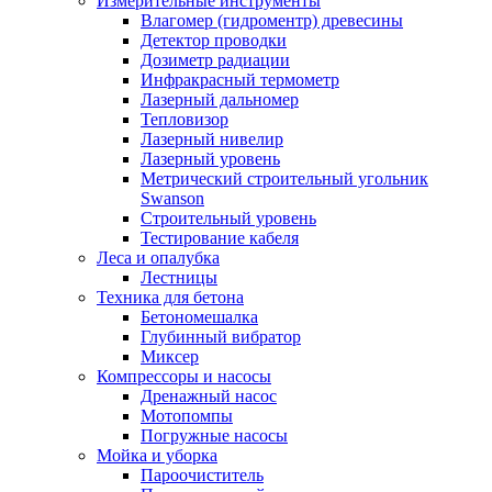
Измерительные инструменты
Влагомер (гидроментр) древесины
Детектор проводки
Дозиметр радиации
Инфракрасный термометр
Лазерный дальномер
Тепловизор
Лазерный нивелир
Лазерный уровень
Метрический строительный угольник
Swanson
Строительный уровень
Тестирование кабеля
Леса и опалубка
Лестницы
Техника для бетона
Бетономешалка
Глубинный вибратор
Миксер
Компрессоры и насосы
Дренажный насос
Мотопомпы
Погружные насосы
Мойка и уборка
Пароочиститель