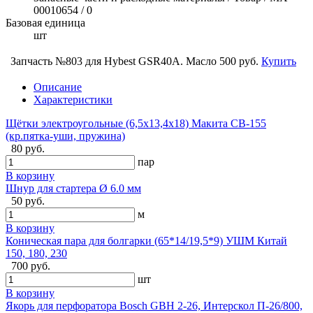
00010654 / 0
Базовая единица
шт
Запчасть №803 для Hybest GSR40A. Масло
500 руб.
Купить
Описание
Характеристики
Щётки электроугольные (6,5х13,4х18) Макита CB-155
(кр.пятка-уши, пружина)
80 руб.
пар
В корзину
Шнур для стартера Ø 6.0 мм
50 руб.
м
В корзину
Коническая пара для болгарки (65*14/19,5*9) УШМ Китай
150, 180, 230
700 руб.
шт
В корзину
Якорь для перфоратора Bosch GBH 2-26, Интерскол П-26/800,