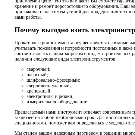
приемлемой цене. Что это вам дает? Вы сможете гаранти
хранение и ремонт дорогостоящего оборудования. Наш эл
прилаживают максимум усилий для поддержания техники в
вами работы.
Почему выгодно взять электроинстр
Прокат электроинструмента осуществляется на взаимовы
учитывать пожелания и потребности постоянных и даже 
соответствовать вашим запросам и видам строительных р
наличии следующие виды электроинструментов:
сварочный;
насосный;
шлифовально-фрезерный;
сверлильно-ударный;
крепежный;
электропилы и резаки;
измерительное оборудование.
Предлагаемый нами инструмент отвечает современным тр
заключен на любой необходимый срок. Для постоянных кл
специалистами, поможет вам определиться с моделью эл
Мы станем вашим надежным партнером в решении многоч