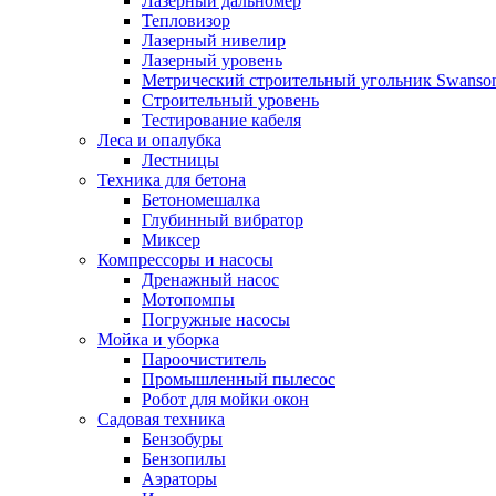
Лазерный дальномер
Тепловизор
Лазерный нивелир
Лазерный уровень
Метрический строительный угольник Swanso
Строительный уровень
Тестирование кабеля
Леса и опалубка
Лестницы
Техника для бетона
Бетономешалка
Глубинный вибратор
Миксер
Компрессоры и насосы
Дренажный насос
Мотопомпы
Погружные насосы
Мойка и уборка
Пароочиститель
Промышленный пылесос
Робот для мойки окон
Садовая техника
Бензобуры
Бензопилы
Аэраторы