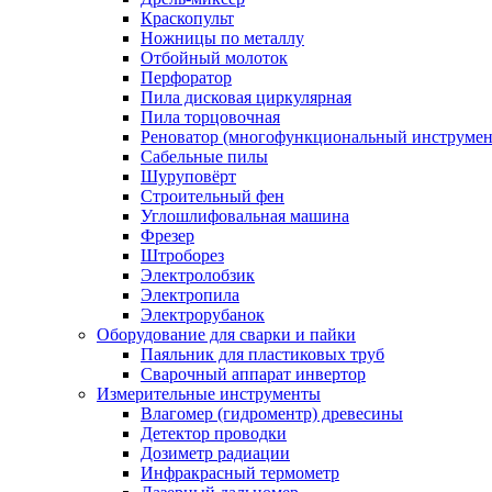
Краскопульт
Ножницы по металлу
Отбойный молоток
Перфоратор
Пила дисковая циркулярная
Пила торцовочная
Реноватор (многофункциональный инструмен
Сабельные пилы
Шуруповёрт
Строительный фен
Углошлифовальная машина
Фрезер
Штроборез
Электролобзик
Электропила
Электрорубанок
Оборудование для сварки и пайки
Паяльник для пластиковых труб
Сварочный аппарат инвертор
Измерительные инструменты
Влагомер (гидроментр) древесины
Детектор проводки
Дозиметр радиации
Инфракрасный термометр