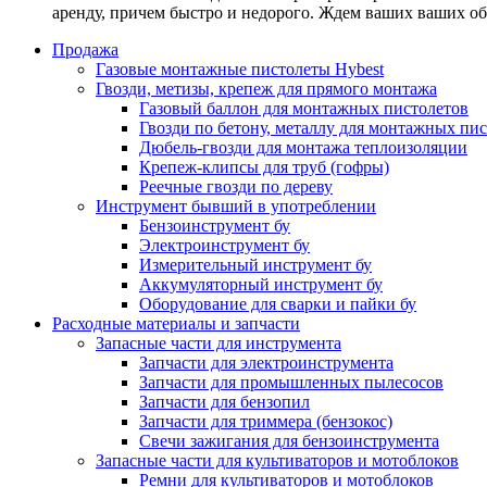
аренду, причем быстро и недорого. Ждем ваших ваших о
Продажа
Газовые монтажные пистолеты Hybest
Гвозди, метизы, крепеж для прямого монтажа
Газовый баллон для монтажных пистолетов
Гвозди по бетону, металлу для монтажных пи
Дюбель-гвозди для монтажа теплоизоляции
Крепеж-клипсы для труб (гофры)
Реечные гвозди по дереву
Инструмент бывший в употреблении
Бензоинструмент бу
Электроинструмент бу
Измерительный инструмент бу
Аккумуляторный инструмент бу
Оборудование для сварки и пайки бу
Расходные материалы и запчасти
Запасные части для инструмента
Запчасти для электроинструмента
Запчасти для промышленных пылесосов
Запчасти для бензопил
Запчасти для триммера (бензокос)
Свечи зажигания для бензоинструмента
Запасные части для культиваторов и мотоблоков
Ремни для культиваторов и мотоблоков