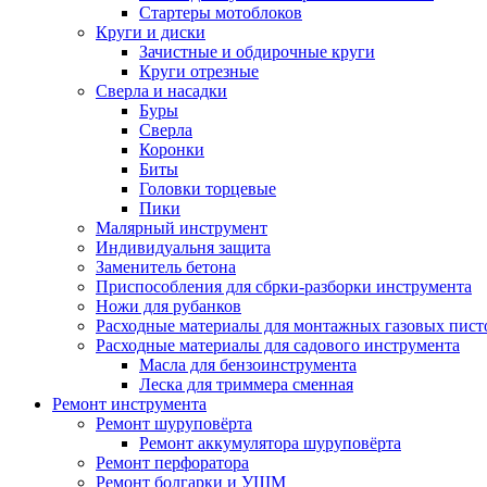
Стартеры мотоблоков
Круги и диски
Зачистные и обдирочные круги
Круги отрезные
Сверла и насадки
Буры
Сверла
Коронки
Биты
Головки торцевые
Пики
Малярный инструмент
Индивидуальня защита
Заменитель бетона
Приспособления для сбрки-разборки инструмента
Ножи для рубанков
Расходные материалы для монтажных газовых пист
Расходные материалы для садового инструмента
Масла для бензоинструмента
Леска для триммера сменная
Ремонт инструмента
Ремонт шуруповёрта
Ремонт аккумулятора шуруповёрта
Ремонт перфоратора
Ремонт болгарки и УШМ