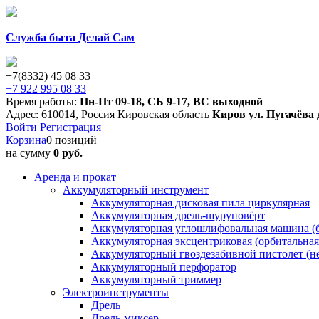
Служба быта Делай Сам
+7(8332) 45 08 33
+7 922 995 08 33
Время работы:
Пн-Пт 09-18
,
СБ 9-17
,
ВС выходной
Адрес:
610014
,
Россия
Кировская область
Киров
ул. Пугачёва 
Войти
Регистрация
Корзина
0 позиций
на сумму
0 руб.
Аренда и прокат
Аккумуляторный инструмент
Аккумуляторная дисковая пила циркулярная
Аккумуляторная дрель-шуруповёрт
Аккумуляторная углошлифовальная машина (б
Аккумуляторная эксцентриковая (орбитальна
Аккумуляторный гвоздезабивной пистолет (н
Аккумуляторный перфоратор
Аккумуляторный триммер
Электроинструменты
Дрель
Дрель-миксер