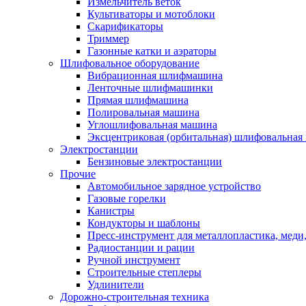
Измельчитель веток
Культиваторы и мотоблоки
Скарификаторы
Триммер
Газонные катки и аэраторы
Шлифовальное оборудование
Вибрационная шлифмашина
Ленточные шлифмашинки
Прямая шлифмашина
Полировальная машина
Углошлифовальная машина
Эксцентриковая (орбитальная) шлифовальная
Электростанции
Бензиновые электростанции
Прочие
Автомобильное зарядное устройство
Газовые горелки
Канистры
Кондукторы и шаблоны
Пресс-инструмент для металлопластика, меди
Радиостанции и рации
Ручной инструмент
Строительные степлеры
Удлинители
Дорожно-строительная техника