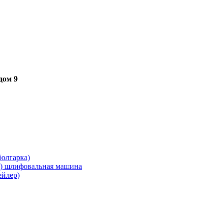
дом 9
олгарка)
я) шлифовальная машина
ейлер)