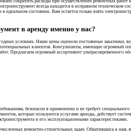
ровано сократить расходы при осуществлении ремонтных работ и 
ектроинструмент всегда находится в исправном техническом со
 идеальном состоянии. Вам остается только взять электроинстр
умент в аренду именно у нас?
годных условиях. Наши цены оценили постоянные заказчики, ве
потенциальных клиентов. Консультанты, имеющие огромный опыт
абот. Предлагаем огромный ассортимент ультрасовременного обо
ебованиям, безопасен в применении и не требует специального
иентов, которые пользуются услугами аренды, действует систе
ектроинструмента и его эксплуатационными характеристиками.
исленных ремонтно-строительных задач. Обратившись к нам, 